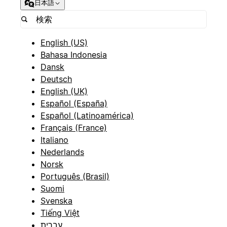
日本語
English (US)
Bahasa Indonesia
Dansk
Deutsch
English (UK)
Español (España)
Español (Latinoamérica)
Français (France)
Italiano
Nederlands
Norsk
Português (Brasil)
Suomi
Svenska
Tiếng Việt
עברית