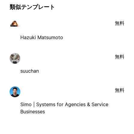
類似テンプレート
無料
Hazuki Matsumoto
無料
suuchan
無料
Simo | Systems for Agencies & Service
Businesses