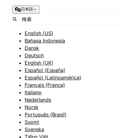
日本語
English (US)
Bahasa Indonesia
Dansk
Deutsch
English (UK)
Español (España)
Español (Latinoamérica)
Français (France)
Italiano
Nederlands
Norsk
Português (Brasil)
Suomi
Svenska
Tiếng Việt