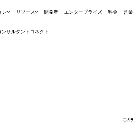
ョン
リソース
開発者
エンタープライズ
料金
営業
コンサルタント
コネクト
この