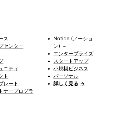
ース
Notion (ノーショ
プセンター
ン) －
エンタープライズ
グ
スタートアップ
ュニティ
小規模ビジネス
クト
パーソナル
プレート
詳しく見る
→
トナープログラ