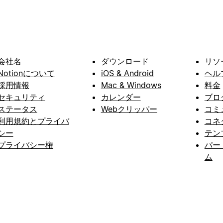
会社名
ダウンロード
リソ
Notionについて
iOS & Android
ヘル
採用情報
Mac & Windows
料金
セキュリティ
カレンダー
ブロ
ステータス
Webクリッパー
コミ
利用規約とプライバ
コネ
シー
テン
プライバシー権
パー
ム