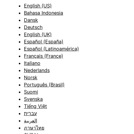
English (US)
Bahasa Indonesia
Dansk
Deutsch
English (UK)
Español (España)
Español (Latinoamérica)
Français (France)
Italiano
Nederlands
Norsk
Português (Brasil)
Suomi
Svenska
Tiếng Việt
עברית
العربية
ภาษาไทย