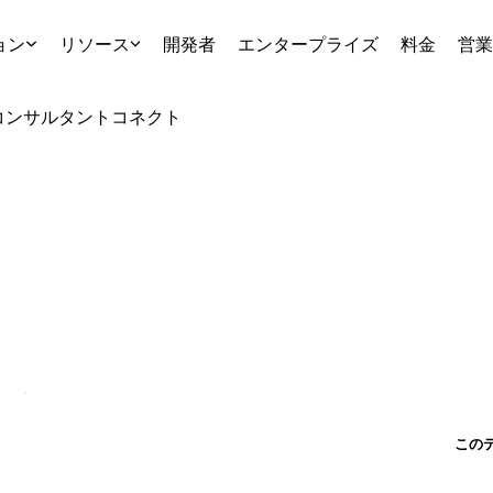
ョン
リソース
開発者
エンタープライズ
料金
営業
コンサルタント
コネクト
この