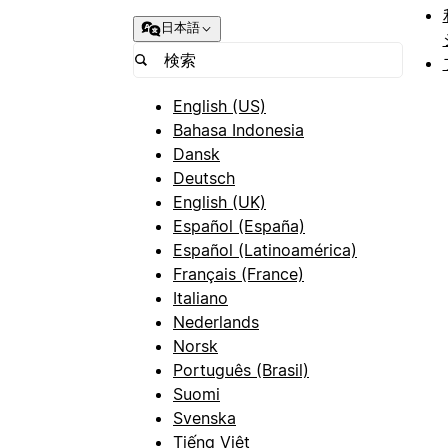
日本語
English (US)
Bahasa Indonesia
Dansk
Deutsch
English (UK)
Español (España)
Español (Latinoamérica)
Français (France)
Italiano
Nederlands
Norsk
Português (Brasil)
Suomi
Svenska
Tiếng Việt