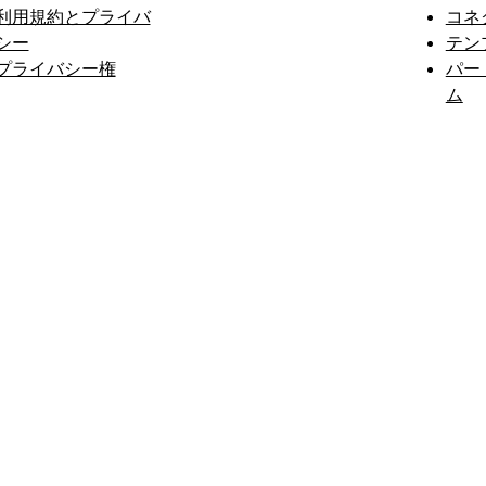
利用規約とプライバ
コネ
シー
テン
プライバシー権
パー
ム