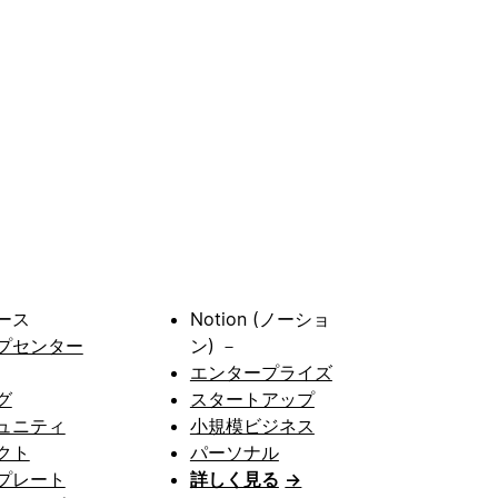
ース
Notion (ノーショ
プセンター
ン) －
エンタープライズ
グ
スタートアップ
ュニティ
小規模ビジネス
クト
パーソナル
プレート
詳しく見る
→