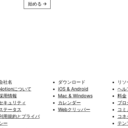
始める
→
会社名
ダウンロード
リソ
Notionについて
iOS & Android
ヘル
採用情報
Mac & Windows
料金
セキュリティ
カレンダー
ブロ
ステータス
Webクリッパー
コミ
利用規約とプライバ
コネ
シー
テン