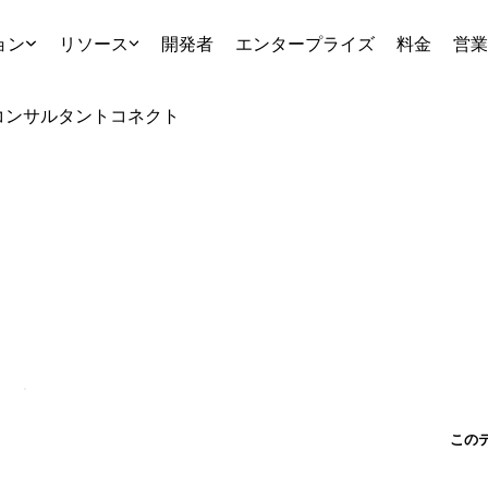
ョン
リソース
開発者
エンタープライズ
料金
営業
コンサルタント
コネクト
この