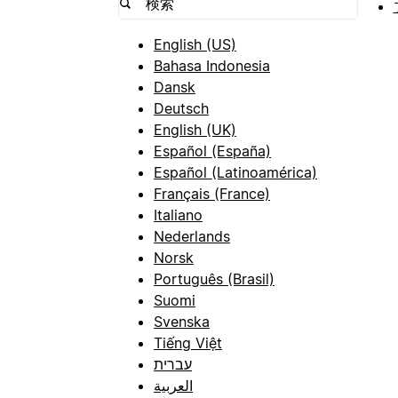
English (US)
Bahasa Indonesia
Dansk
Deutsch
English (UK)
Español (España)
Español (Latinoamérica)
Français (France)
Italiano
Nederlands
Norsk
Português (Brasil)
Suomi
Svenska
Tiếng Việt
עברית
العربية