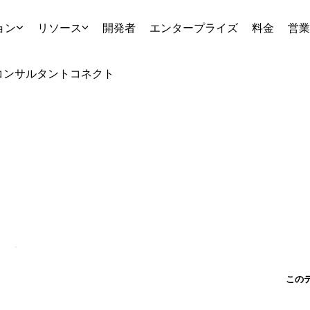
ョン
リソース
開発者
エンタープライズ
料金
営業
コンサルタント
コネクト
この