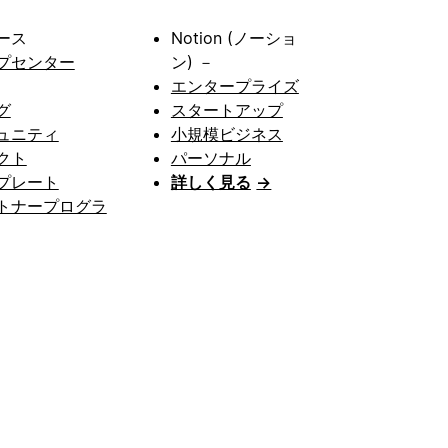
ース
Notion (ノーショ
プセンター
ン) －
エンタープライズ
グ
スタートアップ
ュニティ
小規模ビジネス
クト
パーソナル
プレート
詳しく見る
→
トナープログラ