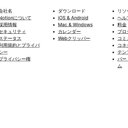
会社名
ダウンロード
リソ
Notionについて
iOS & Android
ヘル
採用情報
Mac & Windows
料金
セキュリティ
カレンダー
ブロ
ステータス
Webクリッパー
コミ
利用規約とプライバ
コネ
シー
テン
プライバシー権
パー
ム