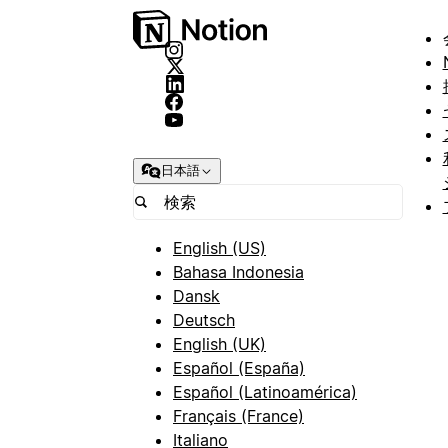
日本語
English (US)
Bahasa Indonesia
Dansk
Deutsch
English (UK)
Español (España)
Español (Latinoamérica)
Français (France)
Italiano