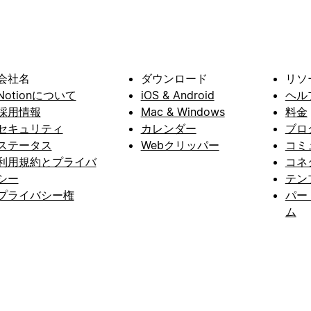
会社名
ダウンロード
リソ
Notionについて
iOS & Android
ヘル
採用情報
Mac & Windows
料金
セキュリティ
カレンダー
ブロ
ステータス
Webクリッパー
コミ
利用規約とプライバ
コネ
シー
テン
プライバシー権
パー
ム