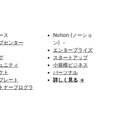
ース
Notion (ノーショ
プセンター
ン) －
エンタープライズ
グ
スタートアップ
ュニティ
小規模ビジネス
クト
パーソナル
プレート
詳しく見る
→
トナープログラ