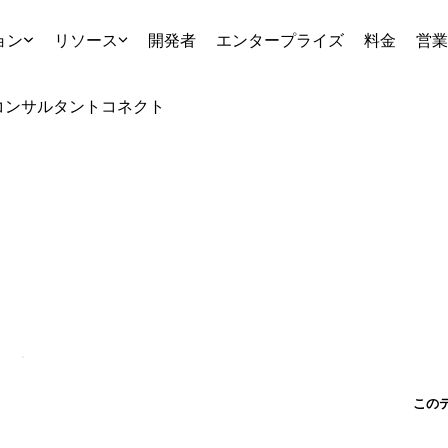
ョン
リソース
開発者
エンタープライズ
料金
営業
コンサルタント
コネクト
この