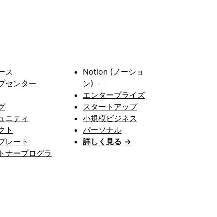
ース
Notion (ノーショ
プセンター
ン) －
エンタープライズ
グ
スタートアップ
ュニティ
小規模ビジネス
クト
パーソナル
プレート
詳しく見る
→
トナープログラ