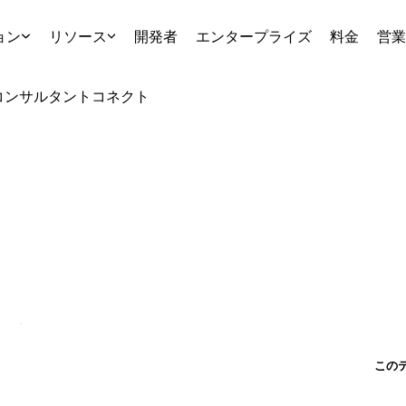
ョン
リソース
開発者
エンタープライズ
料金
営業
コンサルタント
コネクト
この