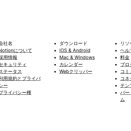
会社名
ダウンロード
リソ
Notionについて
iOS & Android
ヘル
採用情報
Mac & Windows
料金
セキュリティ
カレンダー
ブロ
ステータス
Webクリッパー
コミ
利用規約とプライバ
コネ
シー
テン
プライバシー権
パー
ム