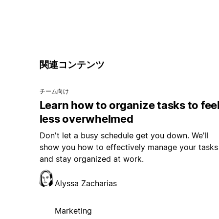
関連コンテンツ
チーム向け
Learn how to organize tasks to fee
less overwhelmed
Don't let a busy schedule get you down. We'll
show you how to effectively manage your tasks
and stay organized at work.
Alyssa Zacharias
Marketing