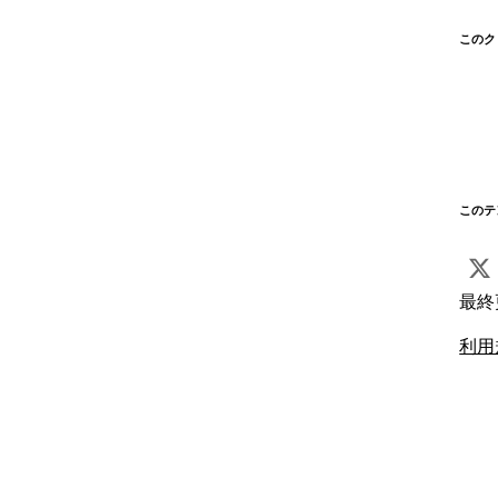
このク
このテ
最終
利用