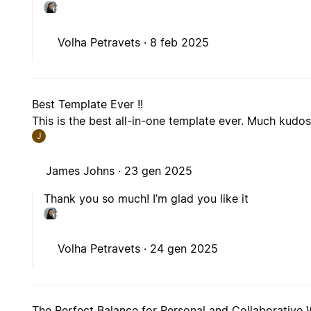
Volha Petravets ·
8 feb 2025
Best Template Ever !!
This is the best all-in-one template ever. Much kudos 
J
James Johns ·
23 gen 2025
Thank you so much! I’m glad you like it
Volha Petravets ·
24 gen 2025
The Perfect Balance for Personal and Collaborative