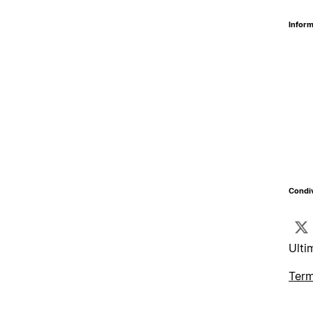
Inform
Condiv
Ulti
Term