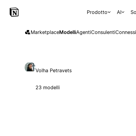
Prodotto
AI
So
Marketplace
Modelli
Agenti
Consulenti
Connessi
Volha Petravets
23 modelli