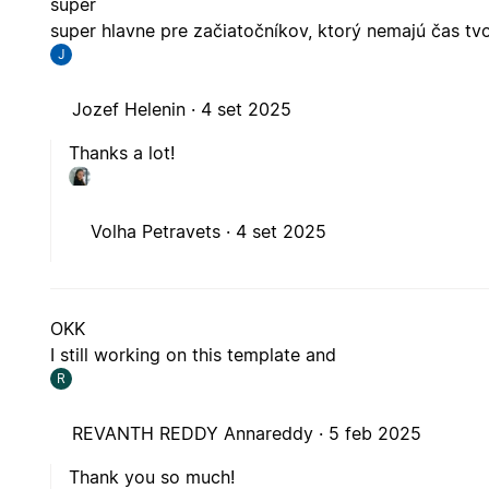
super
super hlavne pre začiatočníkov, ktorý nemajú čas tvo
J
Jozef Helenin ·
4 set 2025
Thanks a lot!
Volha Petravets ·
4 set 2025
OKK
I still working on this template and
R
REVANTH REDDY Annareddy ·
5 feb 2025
Thank you so much!