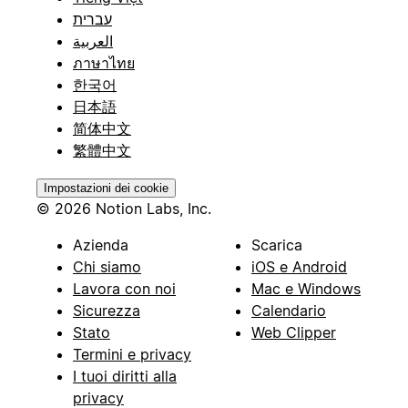
עברית
العربية
ภาษาไทย
한국어
日本語
简体中文
繁體中文
Impostazioni dei cookie
© 2026 Notion Labs, Inc.
Azienda
Scarica
Chi siamo
iOS e Android
Lavora con noi
Mac e Windows
Sicurezza
Calendario
Stato
Web Clipper
Termini e privacy
I tuoi diritti alla
privacy