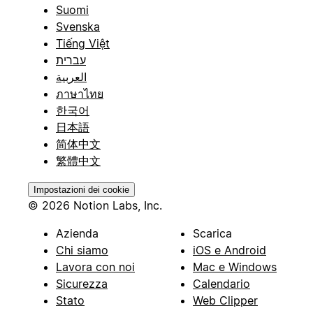
Suomi
Svenska
Tiếng Việt
עברית
العربية
ภาษาไทย
한국어
日本語
简体中文
繁體中文
Impostazioni dei cookie
© 2026 Notion Labs, Inc.
Azienda
Scarica
Chi siamo
iOS e Android
Lavora con noi
Mac e Windows
Sicurezza
Calendario
Stato
Web Clipper