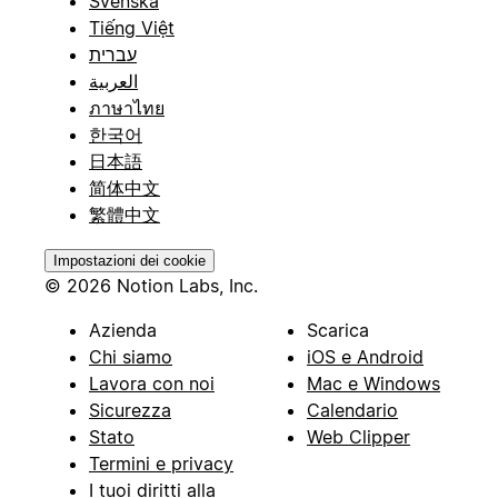
Svenska
Tiếng Việt
עברית
العربية
ภาษาไทย
한국어
日本語
简体中文
繁體中文
Impostazioni dei cookie
© 2026 Notion Labs, Inc.
Azienda
Scarica
Chi siamo
iOS e Android
Lavora con noi
Mac e Windows
Sicurezza
Calendario
Stato
Web Clipper
Termini e privacy
I tuoi diritti alla