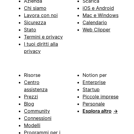
Azienda
Scarica
Chi siamo
iOS e Android
Lavora con noi
Mac e Windows
Sicurezza
Calendario
Stato
Web Clipper
Termini e privacy
I tuoi diritti alla
privacy
Risorse
Notion per
Centro
Enterprise
assistenza
Startup
Prezzi
Piccole imprese
Blog
Personale
Community
Esplora altro
→
Connessioni
Modelli
Programmi per i