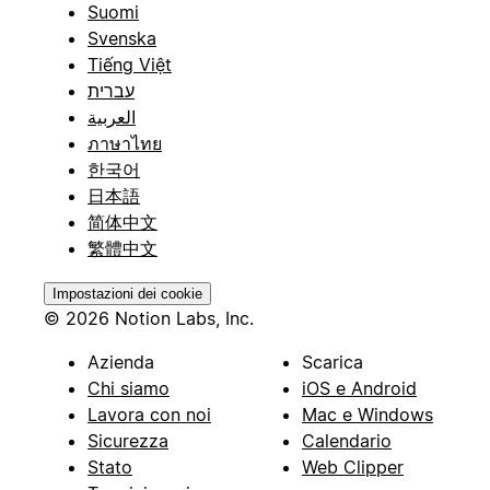
Suomi
Svenska
Tiếng Việt
עברית
العربية
ภาษาไทย
한국어
日本語
简体中文
繁體中文
Impostazioni dei cookie
© 2026 Notion Labs, Inc.
Azienda
Scarica
Chi siamo
iOS e Android
Lavora con noi
Mac e Windows
Sicurezza
Calendario
Stato
Web Clipper