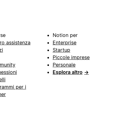
rse
Notion per
ro assistenza
Enterprise
zi
Startup
Piccole imprese
munity
Personale
essioni
Esplora altro
→
lli
rammi per i
ner