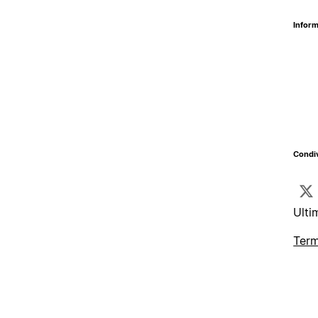
Inform
Condiv
Ulti
Term