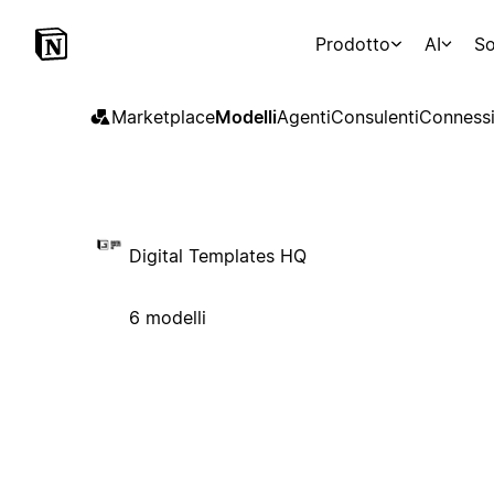
Prodotto
AI
So
Marketplace
Modelli
Agenti
Consulenti
Connessi
Digital Templates HQ
6 modelli