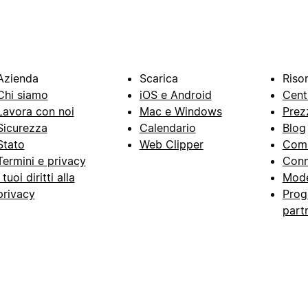
Azienda
Scarica
Riso
Chi siamo
iOS e Android
Cent
Lavora con noi
Mac e Windows
Prez
Sicurezza
Calendario
Blog
Stato
Web Clipper
Com
Termini e privacy
Conn
I tuoi diritti alla
Mode
privacy
Prog
part