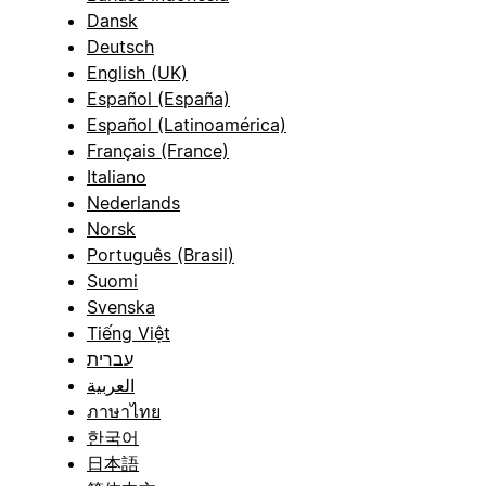
Dansk
Deutsch
English (UK)
Español (España)
Español (Latinoamérica)
Français (France)
Italiano
Nederlands
Norsk
Português (Brasil)
Suomi
Svenska
Tiếng Việt
עברית
العربية
ภาษาไทย
한국어
日本語