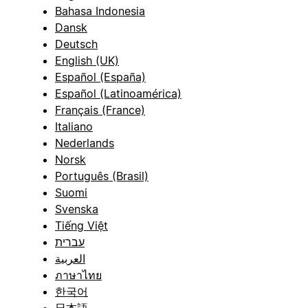
Bahasa Indonesia
Dansk
Deutsch
English (UK)
Español (España)
Español (Latinoamérica)
Français (France)
Italiano
Nederlands
Norsk
Português (Brasil)
Suomi
Svenska
Tiếng Việt
עברית
العربية
ภาษาไทย
한국어
日本語