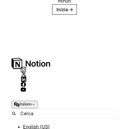
minuti
Inizia
→
Italiano
English (US)