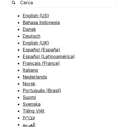
English (US)
Bahasa Indonesia
Dansk
Deutsch
English (UK)
Español (España)
Español (Latinoamérica)
Français (France)
Italiano
Nederlands
Norsk
Português (Brasil)
Suomi
Svenska
Tiếng Việt
עברית
العربية