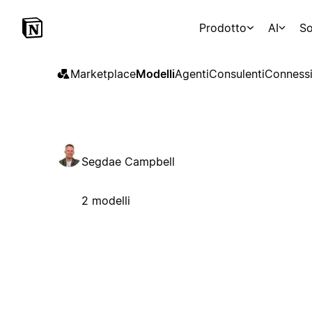
Prodotto
AI
So
Marketplace
Modelli
Agenti
Consulenti
Connessi
Segdae Campbell
2 modelli