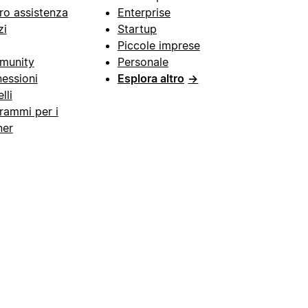
ro assistenza
Enterprise
zi
Startup
Piccole imprese
munity
Personale
essioni
Esplora altro
→
lli
rammi per i
ner