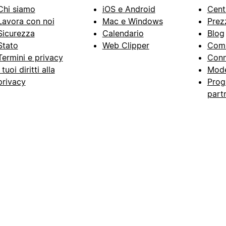
Chi siamo
iOS e Android
Cent
Lavora con noi
Mac e Windows
Prez
Sicurezza
Calendario
Blog
Stato
Web Clipper
Com
Termini e privacy
Conn
I tuoi diritti alla
Mode
privacy
Prog
part