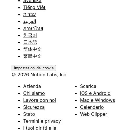
Svenska
Tiếng Việt
עברית
العربية
ภาษาไทย
한국어
日本語
简体中文
繁體中文
Impostazioni dei cookie
© 2026 Notion Labs, Inc.
Azienda
Scarica
Chi siamo
iOS e Android
Lavora con noi
Mac e Windows
Sicurezza
Calendario
Stato
Web Clipper
Termini e privacy
I tuoi diritti alla