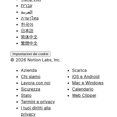
עברית
العربية
ภาษาไทย
한국어
日本語
简体中文
繁體中文
Impostazioni dei cookie
© 2026 Notion Labs, Inc.
Azienda
Scarica
Chi siamo
iOS e Android
Lavora con noi
Mac e Windows
Sicurezza
Calendario
Stato
Web Clipper
Termini e privacy
I tuoi diritti alla
privacy