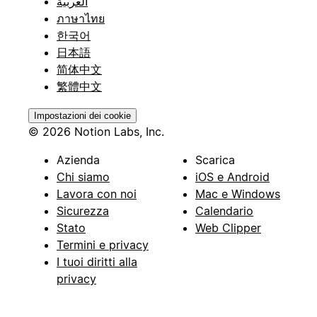
العربية
ภาษาไทย
한국어
日本語
简体中文
繁體中文
Impostazioni dei cookie
© 2026 Notion Labs, Inc.
Azienda
Scarica
Chi siamo
iOS e Android
Lavora con noi
Mac e Windows
Sicurezza
Calendario
Stato
Web Clipper
Termini e privacy
I tuoi diritti alla
privacy