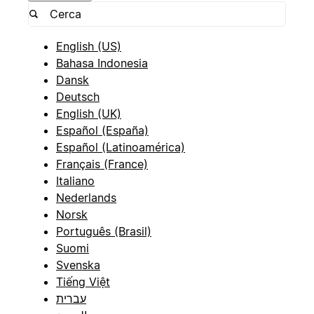
English (US)
Bahasa Indonesia
Dansk
Deutsch
English (UK)
Español (España)
Español (Latinoamérica)
Français (France)
Italiano
Nederlands
Norsk
Português (Brasil)
Suomi
Svenska
Tiếng Việt
עברית