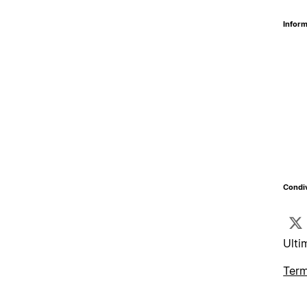
Inform
Condiv
Ulti
Term