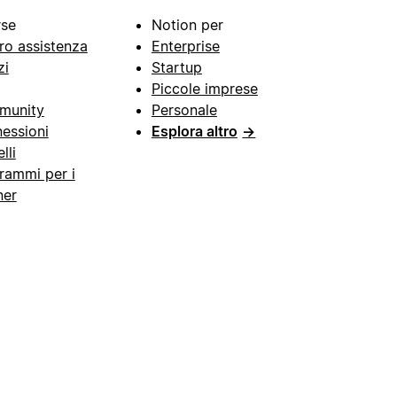
rse
Notion per
ro assistenza
Enterprise
zi
Startup
Piccole imprese
munity
Personale
essioni
Esplora altro
→
lli
rammi per i
ner