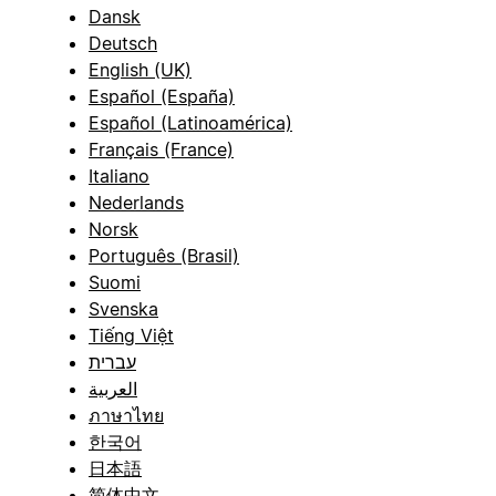
Dansk
Deutsch
English (UK)
Español (España)
Español (Latinoamérica)
Français (France)
Italiano
Nederlands
Norsk
Português (Brasil)
Suomi
Svenska
Tiếng Việt
עברית
العربية
ภาษาไทย
한국어
日本語
简体中文