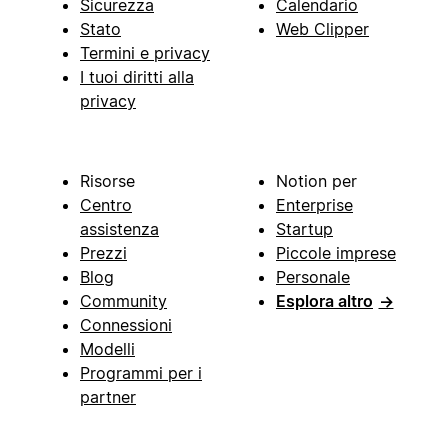
Sicurezza
Calendario
Stato
Web Clipper
Termini e privacy
I tuoi diritti alla
privacy
Risorse
Notion per
Centro
Enterprise
assistenza
Startup
Prezzi
Piccole imprese
Blog
Personale
Community
Esplora altro
→
Connessioni
Modelli
Programmi per i
partner