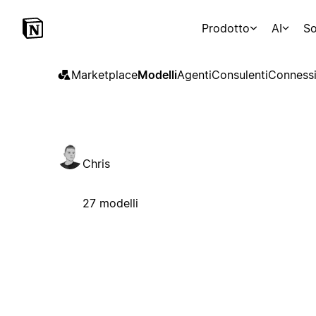
Prodotto
AI
So
Marketplace
Modelli
Agenti
Consulenti
Connessi
Chris
27 modelli