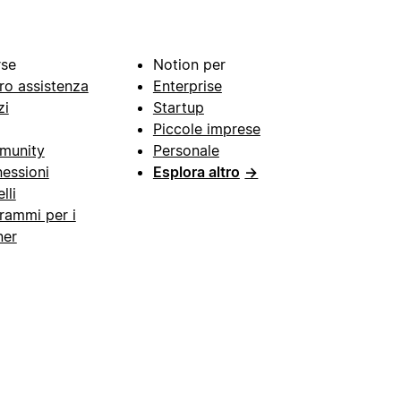
rse
Notion per
ro assistenza
Enterprise
zi
Startup
Piccole imprese
munity
Personale
essioni
Esplora altro
→
lli
rammi per i
ner