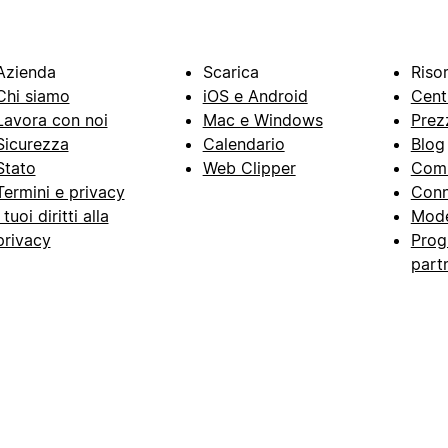
Azienda
Scarica
Riso
Chi siamo
iOS e Android
Cent
Lavora con noi
Mac e Windows
Prez
Sicurezza
Calendario
Blog
Stato
Web Clipper
Com
Termini e privacy
Conn
I tuoi diritti alla
Mode
privacy
Prog
part