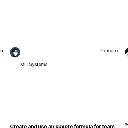
to
Gratuito
MH Systems
P
Create and use an upvote formula for team