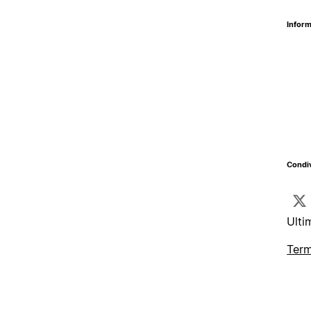
Inform
Condiv
Ulti
Term