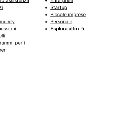
ro assistenza
Enterprise
zi
Startup
Piccole imprese
munity
Personale
essioni
Esplora altro
→
lli
rammi per i
ner