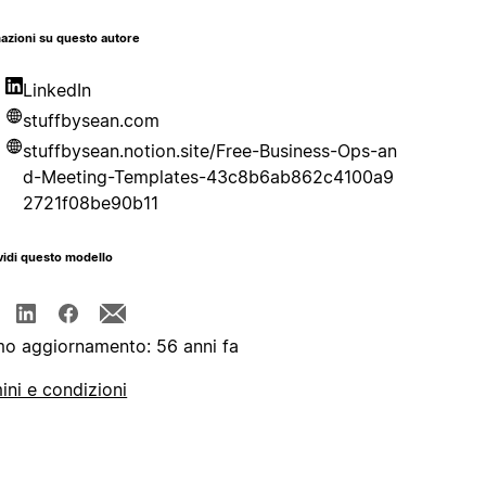
azioni su questo autore
LinkedIn
stuffbysean.com
stuffbysean.notion.site/Free-Business-Ops-an
d-Meeting-Templates-43c8b6ab862c4100a9
2721f08be90b11
idi questo modello
mo aggiornamento: 56 anni fa
ini e condizioni