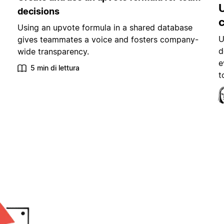
decisions
Using an upvote formula in a shared database
U
gives teammates a voice and fosters company-
d
wide transparency.
e
5 min di lettura
t