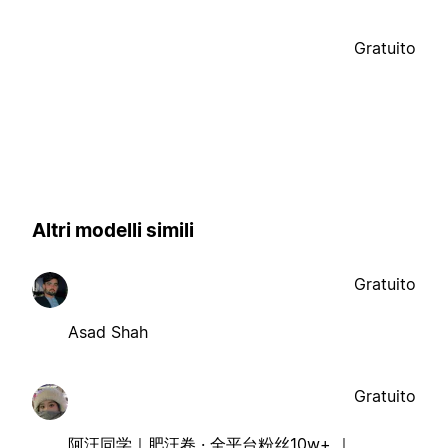
Gratuito
Altri modelli simili
Gratuito
Asad Shah
Gratuito
阿汪同学｜肥汪卷 · 全平台粉丝10w+ ｜