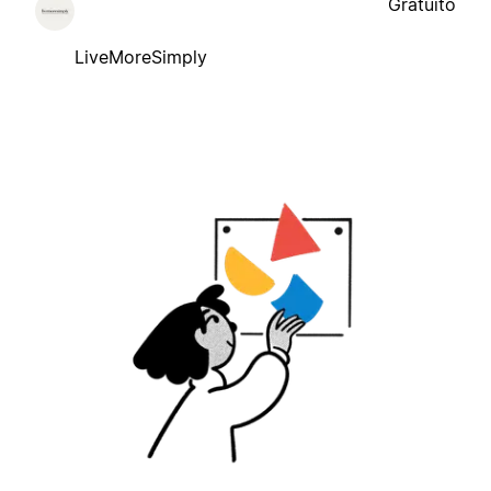
Gratuito
LiveMoreSimply