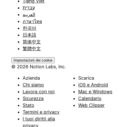
Tiếng Việt
עברית
العربية
ภาษาไทย
한국어
日本語
简体中文
繁體中文
Impostazioni dei cookie
© 2026 Notion Labs, Inc.
Azienda
Scarica
Chi siamo
iOS e Android
Lavora con noi
Mac e Windows
Sicurezza
Calendario
Stato
Web Clipper
Termini e privacy
I tuoi diritti alla
privacy