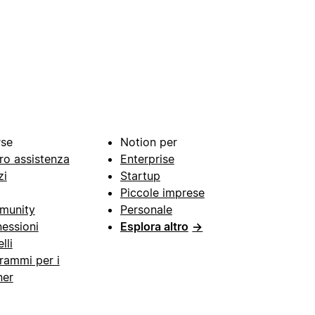
rse
Notion per
ro assistenza
Enterprise
zi
Startup
Piccole imprese
munity
Personale
essioni
Esplora altro
→
lli
rammi per i
ner