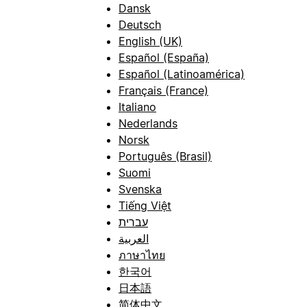
Dansk
Deutsch
English (UK)
Español (España)
Español (Latinoamérica)
Français (France)
Italiano
Nederlands
Norsk
Português (Brasil)
Suomi
Svenska
Tiếng Việt
עברית
العربية
ภาษาไทย
한국어
日本語
简体中文