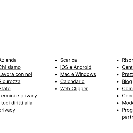
Azienda
Scarica
Riso
Chi siamo
iOS e Android
Cent
Lavora con noi
Mac e Windows
Prez
Sicurezza
Calendario
Blog
Stato
Web Clipper
Com
Termini e privacy
Conn
I tuoi diritti alla
Mode
privacy
Prog
part