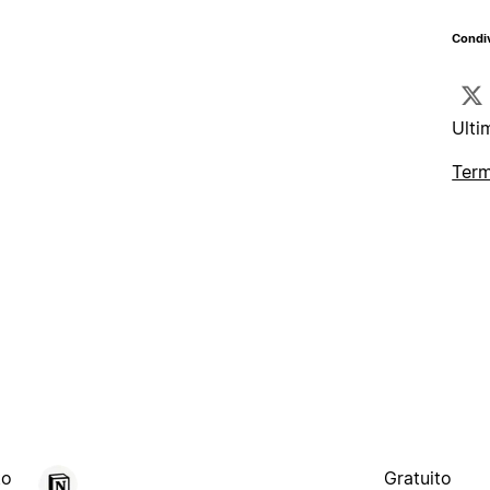
Condiv
Ulti
Term
to
Gratuito