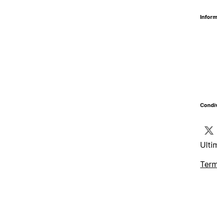
Inform
Condiv
Ulti
Term