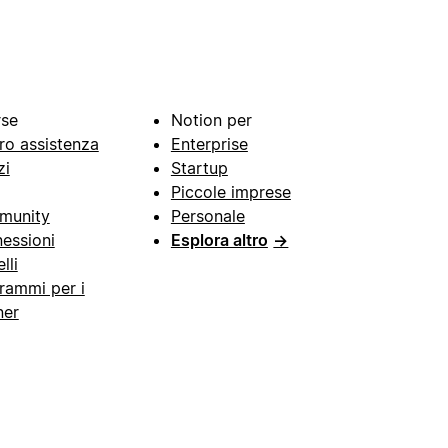
rse
Notion per
ro assistenza
Enterprise
zi
Startup
Piccole imprese
munity
Personale
essioni
Esplora altro
→
lli
rammi per i
ner