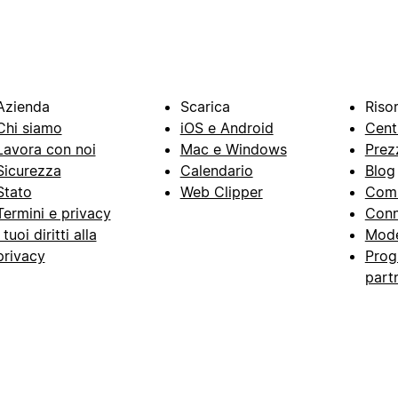
Azienda
Scarica
Riso
Chi siamo
iOS e Android
Cent
Lavora con noi
Mac e Windows
Prez
Sicurezza
Calendario
Blog
Stato
Web Clipper
Com
Termini e privacy
Conn
I tuoi diritti alla
Mode
privacy
Prog
part