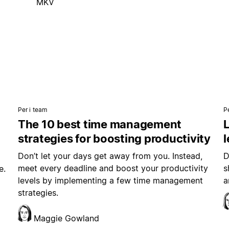
MKV
Per i team
P
The 10 best time management
L
strategies for boosting productivity
Don’t let your days get away from you. Instead,
D
meet every deadline and boost your productivity
s
e.
levels by implementing a few time management
a
strategies.
Maggie Gowland