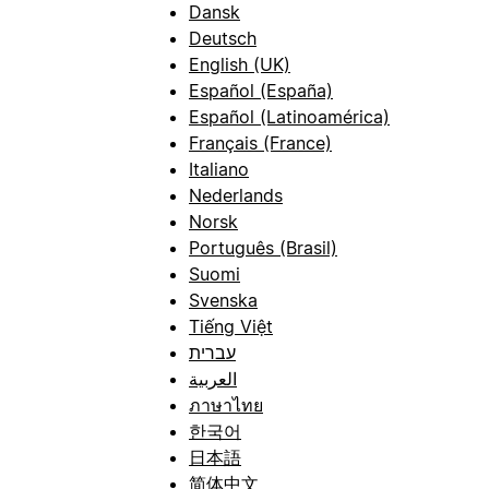
Dansk
Deutsch
English (UK)
Español (España)
Español (Latinoamérica)
Français (France)
Italiano
Nederlands
Norsk
Português (Brasil)
Suomi
Svenska
Tiếng Việt
עברית
العربية
ภาษาไทย
한국어
日本語
简体中文