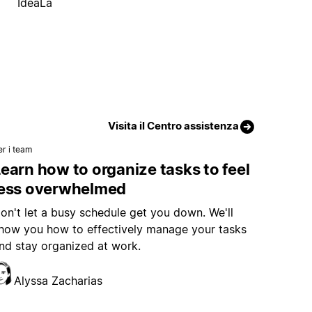
IdeaLa
Visita il Centro assistenza
er i team
earn how to organize tasks to feel
less overwhelmed
on't let a busy schedule get you down. We'll
how you how to effectively manage your tasks
nd stay organized at work.
Alyssa Zacharias