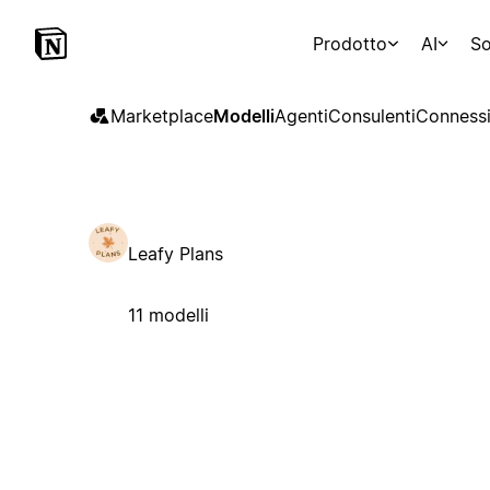
Prodotto
AI
So
Marketplace
Modelli
Agenti
Consulenti
Connessi
Leafy Plans
11 modelli