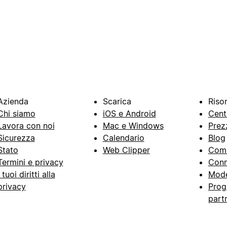
Azienda
Scarica
Riso
Chi siamo
iOS e Android
Cent
Lavora con noi
Mac e Windows
Prez
Sicurezza
Calendario
Blog
Stato
Web Clipper
Com
Termini e privacy
Conn
I tuoi diritti alla
Mode
privacy
Prog
part