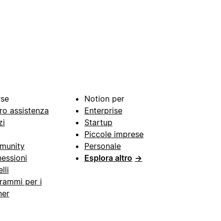
rse
Notion per
ro assistenza
Enterprise
zi
Startup
Piccole imprese
munity
Personale
essioni
Esplora altro
→
lli
rammi per i
ner