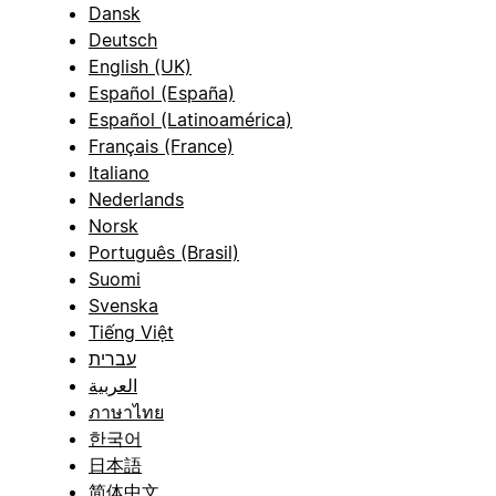
Dansk
Deutsch
English (UK)
Español (España)
Español (Latinoamérica)
Français (France)
Italiano
Nederlands
Norsk
Português (Brasil)
Suomi
Svenska
Tiếng Việt
עברית
العربية
ภาษาไทย
한국어
日本語
简体中文