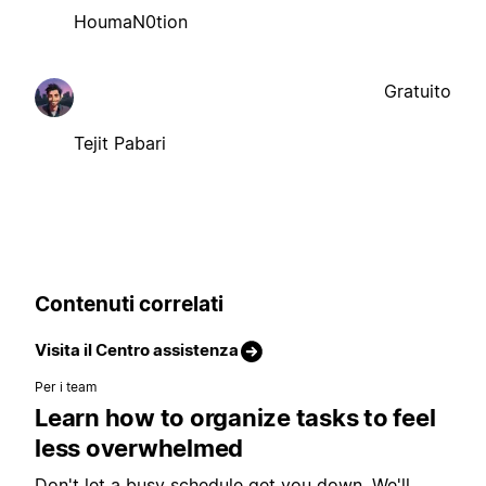
HoumaN0tion
Gratuito
Tejit Pabari
Contenuti correlati
Visita il Centro assistenza
Per i team
Learn how to organize tasks to feel
less overwhelmed
Don't let a busy schedule get you down. We'll