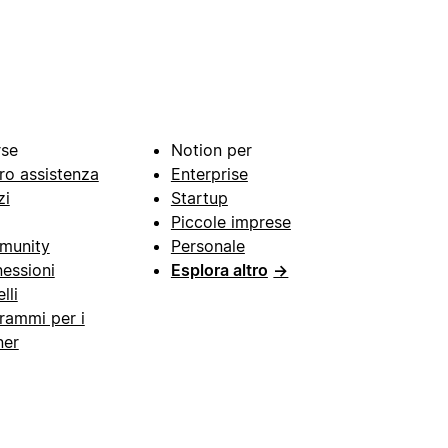
rse
Notion per
ro assistenza
Enterprise
zi
Startup
Piccole imprese
munity
Personale
essioni
Esplora altro
→
lli
rammi per i
ner