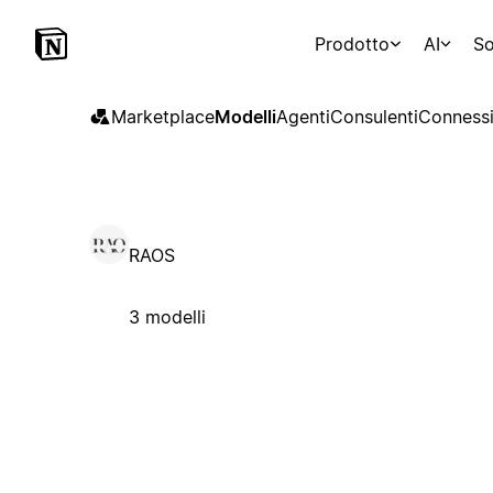
Prodotto
AI
So
Marketplace
Modelli
Agenti
Consulenti
Connessi
RAOS
3 modelli