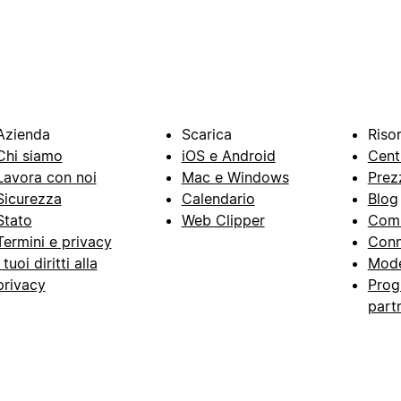
Azienda
Scarica
Riso
Chi siamo
iOS e Android
Cent
Lavora con noi
Mac e Windows
Prez
Sicurezza
Calendario
Blog
Stato
Web Clipper
Com
Termini e privacy
Conn
I tuoi diritti alla
Mode
privacy
Prog
part