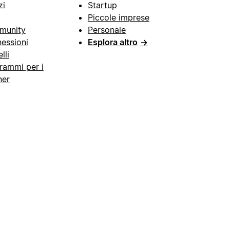
zi
Startup
Piccole imprese
munity
Personale
essioni
Esplora altro
→
lli
rammi per i
ner