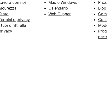
Lavora con noi
Mac e Windows
Prez
Sicurezza
Calendario
Blog
Stato
Web Clipper
Com
Termini e privacy
Conn
I tuoi diritti alla
Mode
privacy
Prog
part