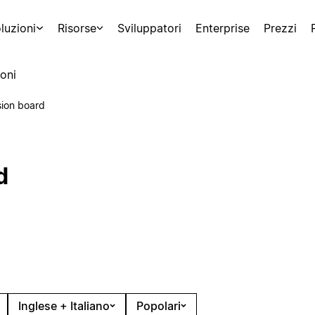
luzioni
Risorse
Sviluppatori
Enterprise
Prezzi
oni
sion board
d
Inglese + Italiano
Popolari