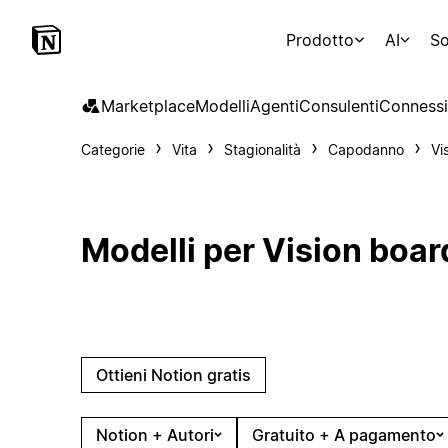
Prodotto
AI
So
Marketplace
Modelli
Agenti
Consulenti
Connessi
Categorie
Vita
Stagionalità
Capodanno
Vi
Modelli per Vision boar
Ottieni Notion gratis
Notion + Autori
Gratuito + A pagamento