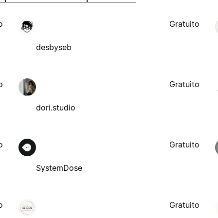
o
Gratuito
desbyseb
o
Gratuito
dori.studio
o
Gratuito
SystemDose
o
Gratuito