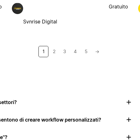
o
Gratuito
Svnrise Digital
1
2
3
4
5
→
settori?
nsentono di creare workflow personalizzati?
le"?