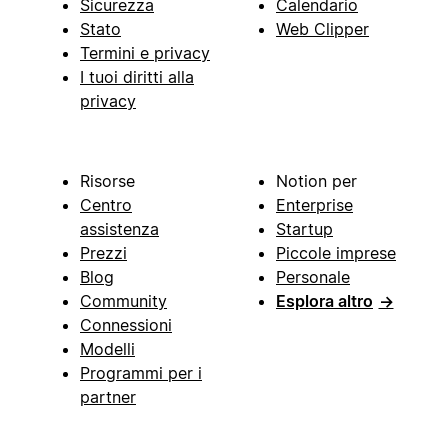
Sicurezza
Calendario
Stato
Web Clipper
Termini e privacy
I tuoi diritti alla
privacy
Risorse
Notion per
Centro
Enterprise
assistenza
Startup
Prezzi
Piccole imprese
Blog
Personale
Community
Esplora altro
→
Connessioni
Modelli
Programmi per i
partner