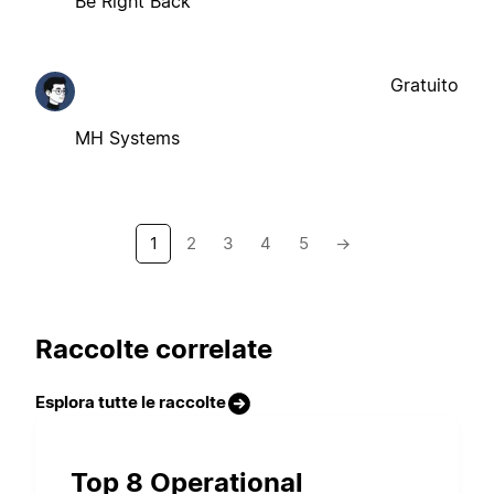
Be Right Back
Gratuito
MH Systems
1
2
3
4
5
→
Raccolte correlate
Esplora tutte le raccolte
Top 8 Operational