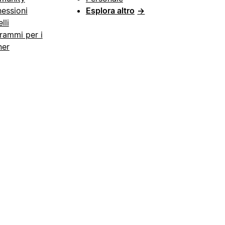
essioni
Esplora altro
→
lli
rammi per i
ner