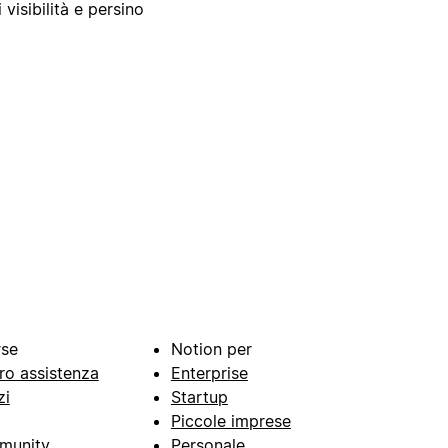
 visibilità e persino
rse
Notion per
ro assistenza
Enterprise
zi
Startup
Piccole imprese
munity
Personale