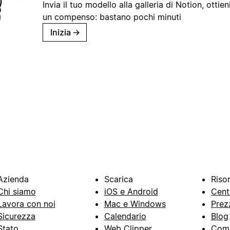
Invia il tuo modello alla galleria di Notion, ottieni
un compenso: bastano pochi minuti
Inizia
→
Azienda
Scarica
Riso
Chi siamo
iOS e Android
Cent
Lavora con noi
Mac e Windows
Prez
Sicurezza
Calendario
Blog
Stato
Web Clipper
Com