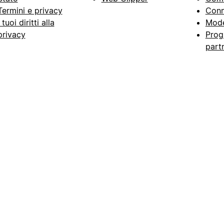
Termini e privacy
Conn
I tuoi diritti alla
Mode
privacy
Prog
part