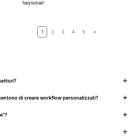
heyismail
1
2
3
4
5
→
settori?
nsentono di creare workflow personalizzati?
le"?