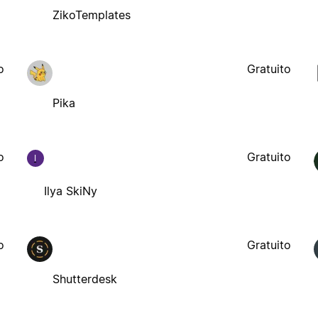
ZikoTemplates
o
Gratuito
Pika
o
Gratuito
I
Ilya SkiNy
o
Gratuito
Shutterdesk