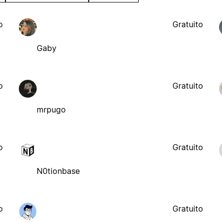
o
Gratuito
Gaby
o
Gratuito
mrpugo
o
Gratuito
N0tionbase
o
Gratuito