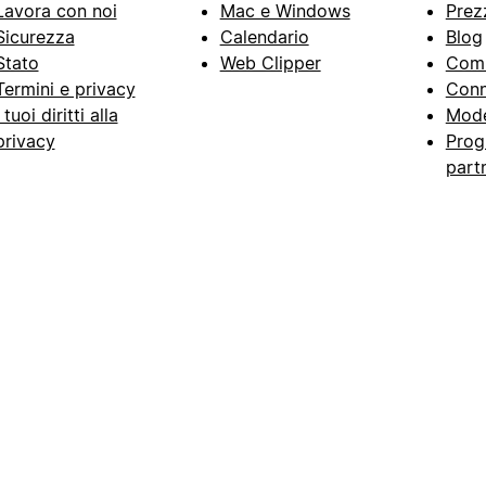
Lavora con noi
Mac e Windows
Prez
Sicurezza
Calendario
Blog
Stato
Web Clipper
Com
Termini e privacy
Conn
I tuoi diritti alla
Mode
privacy
Prog
part