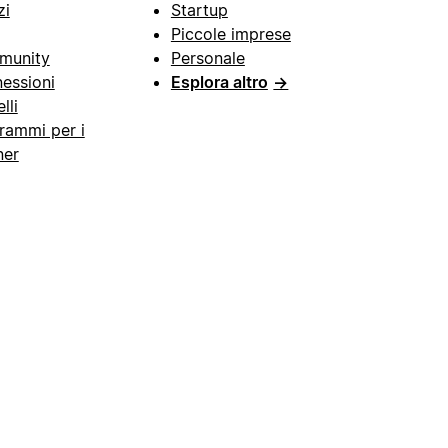
zi
Startup
Piccole imprese
munity
Personale
essioni
Esplora altro
→
lli
rammi per i
ner