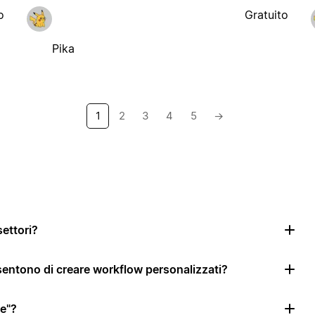
o
Gratuito
Pika
1
2
3
4
5
→
settori?
nsentono di creare workflow personalizzati?
le"?