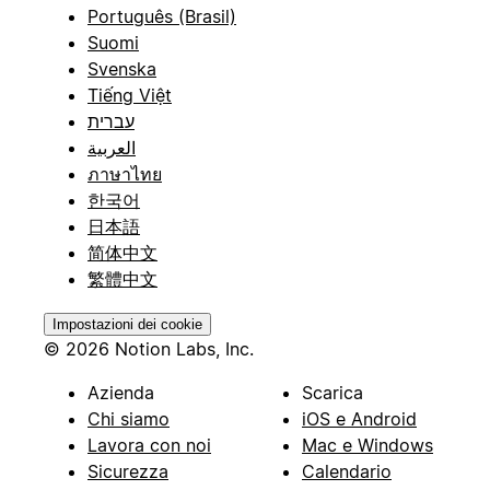
Português (Brasil)
Suomi
Svenska
Tiếng Việt
עברית
العربية
ภาษาไทย
한국어
日本語
简体中文
繁體中文
Impostazioni dei cookie
© 2026 Notion Labs, Inc.
Azienda
Scarica
Chi siamo
iOS e Android
Lavora con noi
Mac e Windows
Sicurezza
Calendario