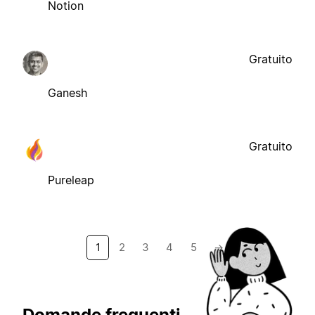
Notion
Gratuito
Ganesh
Gratuito
Pureleap
1
2
3
4
5
→
Domande frequenti