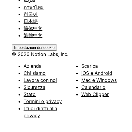
ภาษาไทย
한국어
日本語
简体中文
繁體中文
Impostazioni dei cookie
© 2026 Notion Labs, Inc.
Azienda
Scarica
Chi siamo
iOS e Android
Lavora con noi
Mac e Windows
Sicurezza
Calendario
Stato
Web Clipper
Termini e privacy
I tuoi diritti alla
privacy