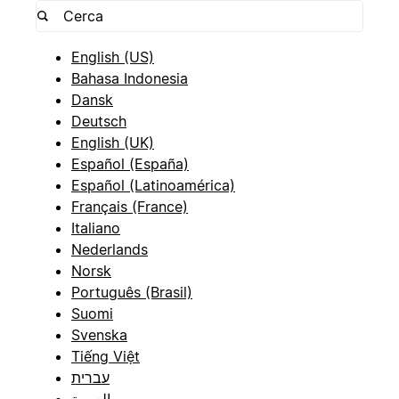
English (US)
Bahasa Indonesia
Dansk
Deutsch
English (UK)
Español (España)
Español (Latinoamérica)
Français (France)
Italiano
Nederlands
Norsk
Português (Brasil)
Suomi
Svenska
Tiếng Việt
עברית
العربية