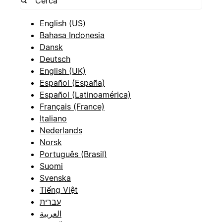
English (US)
Bahasa Indonesia
Dansk
Deutsch
English (UK)
Español (España)
Español (Latinoamérica)
Français (France)
Italiano
Nederlands
Norsk
Português (Brasil)
Suomi
Svenska
Tiếng Việt
עברית
العربية