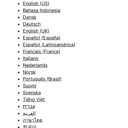
English (US)
Bahasa Indonesia
Dansk
Deutsch
English (UK)
Español (España)
Español (Latinoamérica)
Français (France)
Italiano
Nederlands
Norsk
Português (Brasil)
Suomi
Svenska
Tiếng Việt
עברית
العربية
ภาษาไทย
한국어