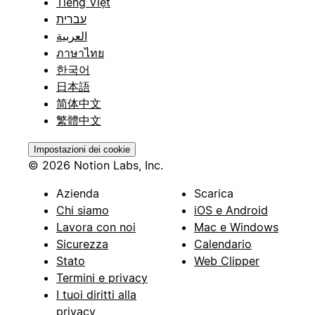
Tiếng Việt
עברית
العربية
ภาษาไทย
한국어
日本語
简体中文
繁體中文
Impostazioni dei cookie
© 2026 Notion Labs, Inc.
Azienda
Scarica
Chi siamo
iOS e Android
Lavora con noi
Mac e Windows
Sicurezza
Calendario
Stato
Web Clipper
Termini e privacy
I tuoi diritti alla
privacy