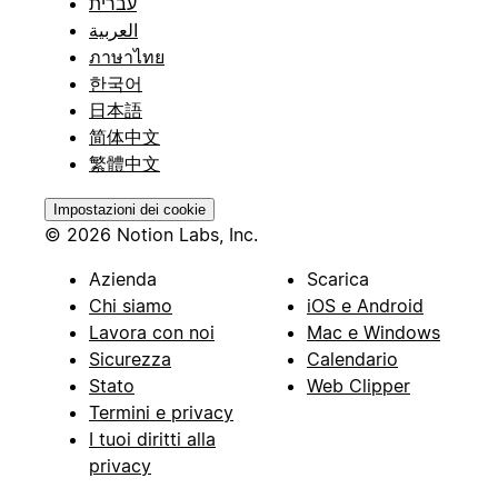
עברית
العربية
ภาษาไทย
한국어
日本語
简体中文
繁體中文
Impostazioni dei cookie
© 2026 Notion Labs, Inc.
Azienda
Scarica
Chi siamo
iOS e Android
Lavora con noi
Mac e Windows
Sicurezza
Calendario
Stato
Web Clipper
Termini e privacy
I tuoi diritti alla
privacy