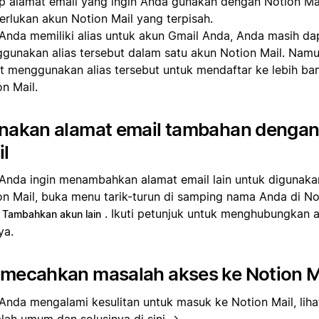
ap alamat email yang ingin Anda gunakan dengan Notion Ma
rlukan akun Notion Mail yang terpisah.
 Anda memiliki alias untuk akun Gmail Anda, Anda masih da
gunakan alias tersebut dalam satu akun Notion Mail. Namu
t menggunakan alias tersebut untuk mendaftar ke lebih ba
n Mail.
nakan alamat email tambahan dengan
l
 Anda ingin menambahkan alamat email lain untuk digunak
on Mail, buka menu tarik-turun di samping nama Anda di No
. Ikuti petunjuk untuk menghubungkan 
Tambahkan akun lain
ya.
mecahkan masalah akses ke Notion M
 Anda mengalami kesulitan untuk masuk ke Notion Mail, lih
lah umum dan solusinya
di sini →