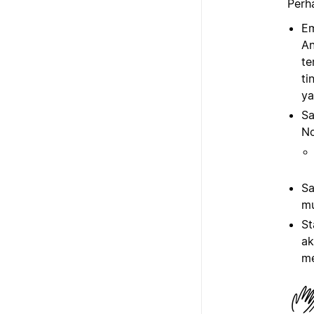
Perha
Em
An
te
ti
ya
Sa
No
Sa
mu
St
ak
me