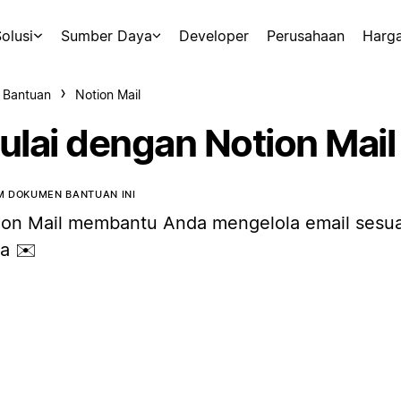
olusi
Sumber Daya
Developer
Perusahaan
Harg
 Bantuan
Notion Mail
ulai dengan Notion Mail
 DOKUMEN BANTUAN INI
ion Mail membantu Anda mengelola email sesua
a ✉️