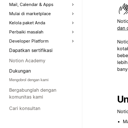
Mail, Calendar & Apps
Mulai di marketplace
Noti
Kelola paket Anda
dan 
Perbaiki masalah
Developer Platform
Noti
kota
Dapatkan sertifikasi
bebe
Notion Academy
lebi
banya
Dukungan
Mengobrol dengan kami
Bergabunglah dengan
Un
komunitas kami
Cari konsultan
Notio
M