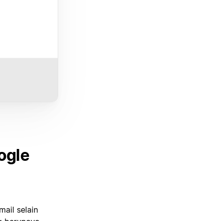
ogle
ail selain