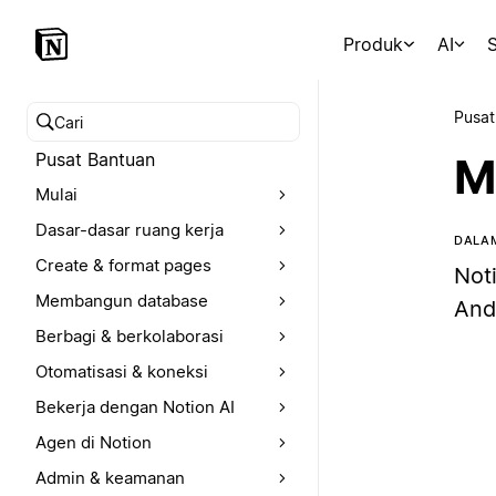
Produk
AI
S
Pusat
Cari pusat bantuan
Pusat Bantuan
M
Mulai
Dasar-dasar ruang kerja
DALAM
Create & format pages
Not
Membangun database
And
Berbagi & berkolaborasi
Otomatisasi & koneksi
Bekerja dengan Notion AI
Agen di Notion
Admin & keamanan