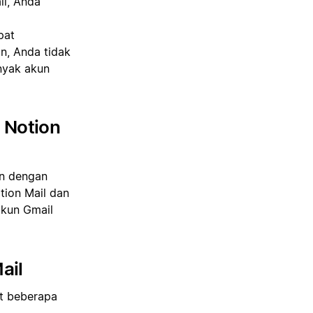
il, Anda
pat
n, Anda tidak
nyak akun
 Notion
an dengan
tion Mail dan
akun Gmail
ail
at beberapa