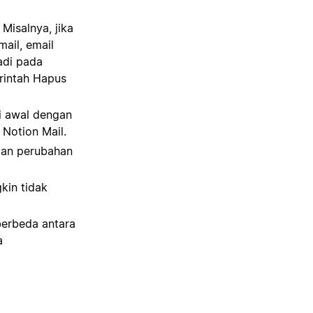
Misalnya, jika
ail, email
jadi pada
erintah Hapus
i awal dengan
 Notion Mail.
dan perubahan
kin tidak
berbeda antara
a