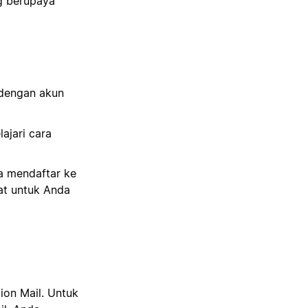
ng berupaya
 dengan akun
ajari cara
a mendaftar ke
at untuk Anda
ion Mail. Untuk