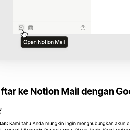
ftar ke Notion Mail dengan Go
tan:
Kami tahu Anda mungkin ingin menghubungkan akun em