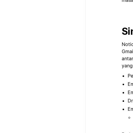
Si
Noti
Gmail
anta
yang
Pe
Em
Em
Dr
Em