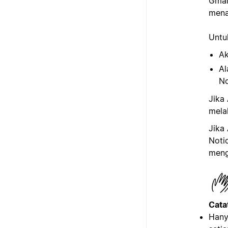
Gmai
mena
Untu
Ak
Al
No
Jika
mela
Jika
Noti
meng
Cata
Hany