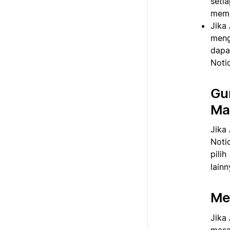
seti
meme
Jika
meng
dapa
Notio
Gu
Mai
Jika
Noti
pilih
lainn
Me
Jika
masa