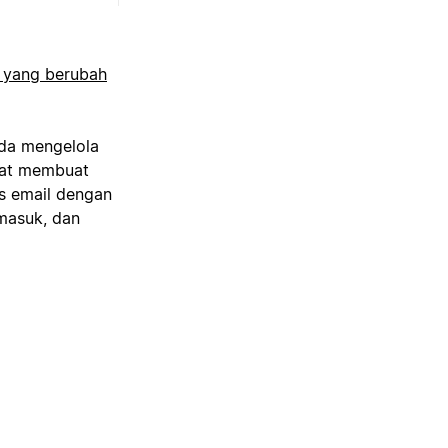
a yang berubah
nda mengelola
apat membuat
s email dengan
 masuk, dan