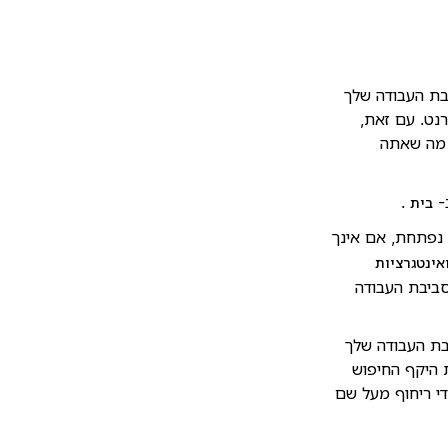
 כולל סביבת העבודה שלך
 באמצעות מחברי AI של Notion, והאינטרנט. עם זאת,
 מה שאתה
.
בית
נפתחת, אם אינך
אינטגרציות
 רוצה שחיפוש Enterprise יבחן את סביבת העבודה
 את סביבת העבודה שלך
 את היקף החיפוש
י ריחוף מעל שם