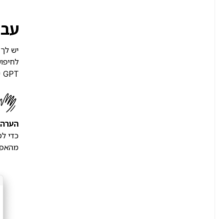
עבור
לחיפו
GPT של OpenAI, Claude של Anthropic ו-Gemini של Google.
הערה:
כדי לס
מהאפל