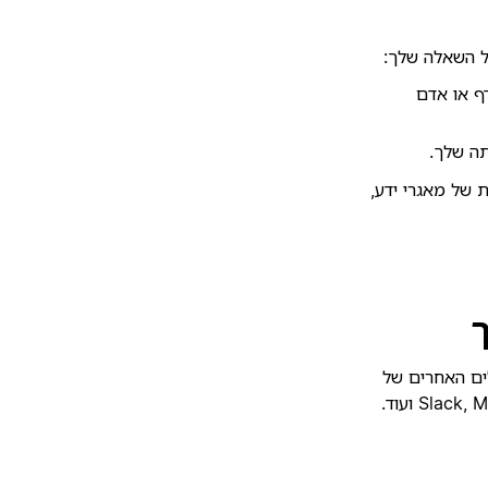
Ente. מצא ובחר דף או אדם
תצוגות של מאגרי ידע,
ע מהכלים האחרים של
הצוות שלך. המחברים זמינים עבור Slack, Microsoft Teams, Google Drive, Jira ועוד.