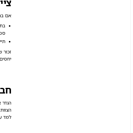
ציי
אם ברצונך ש-Notion AI יתחשב בד
בח
ספצ
תייג ב-@-mention דפ
יחסים 
חבר
למד על