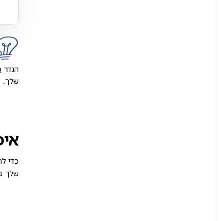
הגדר
מח
שלך.
איפה
כדי להשתמש בח
שלך בח