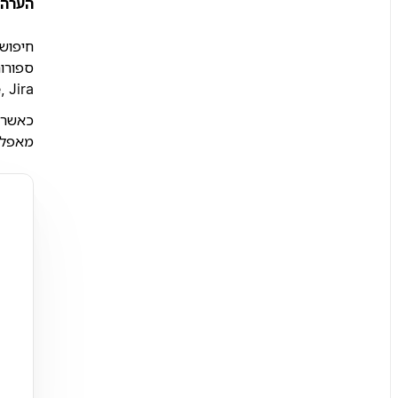
הערה:
ive, Jira
מאפליק