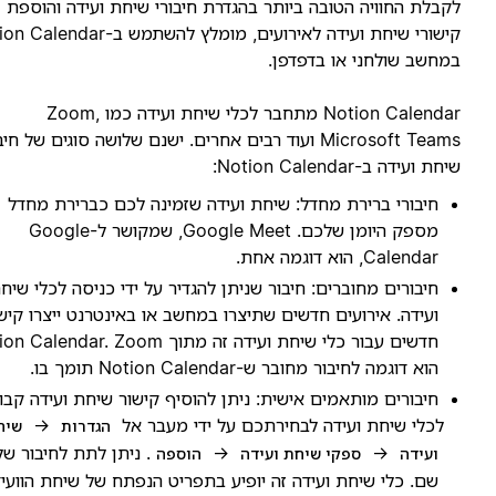
קבלת החוויה הטובה ביותר בהגדרת חיבורי שיחת ועידה והוספת
קישורי שיחת ועידה לאירועים, מומלץ להשתמש ב-Notion Calendar
מחשב שולחני או בדפדפן.
Notion Calendar מתחבר לכלי שיחת ועידה כמו Zoom,
Microsoft Teams ועוד רבים אחרים. ישנם שלושה סוגים של חיבורי
יחת ועידה ב-Notion Calendar:
חיבורי ברירת מחדל: שיחת ועידה שזמינה לכם כברירת מחדל
מספק היומן שלכם. Google Meet, שמקושר ל-Google
Calendar, הוא דוגמה אחת.
חיבורים מחוברים: חיבור שניתן להגדיר על ידי כניסה לכלי שיחת
ועידה. אירועים חדשים שתיצרו במחשב או באינטרנט ייצרו קישורים
חדשים עבור כלי שיחת ועידה זה מתוך Notion Calendar. Zoom
הוא דוגמה לחיבור מחובר ש-Notion Calendar תומך בו.
חיבורים מותאמים אישית: ניתן להוסיף קישור שיחת ועידה קבוע
לכלי שיחת ועידה לבחירתכם על ידי מעבר אל
→
הגדרות
שיחת
→
→
. ניתן לתת לחיבור שלכם
ועידה
ספקי שיחת ועידה
הוספה
שם. כלי שיחת ועידה זה יופיע בתפריט הנפתח של שיחת הוועידה