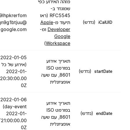
מזהה האירוע כפי
שמוגדר ב-
RFC5545 (ראו
51p9lhpkrerfom
(נדרש)
תיעוד מ-
Apple
8cqn9g1btjuu@
iCalUID
Developer
ומ-
google.com
Google
)
Workspace
2022-01-05
תאריך אירוע
(אירוע של כל היום)
בפורמט ISO
(נדרש)
2022-01-
startDate
8601, עם שעה
05T20:30:00.00
אופציונלית
0Z
2022-01-06 (all-
תאריך אירוע
day-event)
בפורמט ISO
(נדרש)
2022-01-
endDate
8601, עם שעה
05T21:00:00.00
אופציונלית
0Z