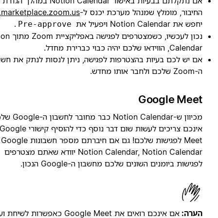
אם נתקלתם בבעיות באישור Notion Calendar במהלך הגדרת
חיבור, מומלץ שמנהל מערכת יכנס ל-
marketplace.zoom.us
,
חפש את Notion Calendar ויפעיל את
.
Pre-approve
נכון לעכשיו, כשמצטרפים לפגישה באפליקציית Zoom מתוך Notion
Calend, הווידאו שלכם יהיה כבוי כברירת מחדל.
ם יש לכם בעיות בהצטרפות לפגישה, ניתן לנסות לנתק את חשבון
Zo שלכם ולחבר אותו מחדש.
Google Mee
מכיוון ש-Notion Calendar כבר מחובר לחשבון ה-Google שלכם,
אינכם צריכים לעשות שום דבר נוסף כדי להוסיף קישורי Google
Meet לפגישות שלכם! גם אם חיברתם מספר חשבונות Google ל-
Notion Calendar, Notion Calendar יוודא שאתם מצטרפים
פגישות ביומנים השונים שלכם מחשבון ה-Google הנכון.
ערה:
אם אינכם רואים את Google Meet כאפשרות לשיחת ועידה