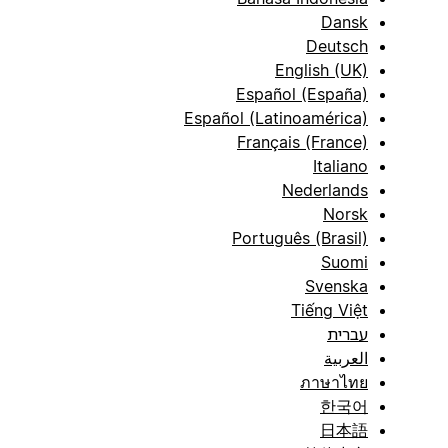
Dansk
Deutsch
English (UK)
Español (España)
Español (Latinoamérica)
Français (France)
Italiano
Nederlands
Norsk
Português (Brasil)
Suomi
Svenska
Tiếng Việt
עברית
العربية
ภาษาไทย
한국어
日本語