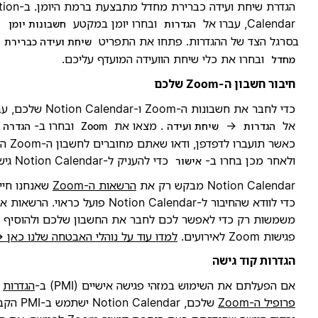
הגדרת שיחת ועידה כברירת מחדל מתבצעת ברמת היומן. ב-Notion
Calenda, עברו אל
ובחרו יומן במקטע
הגדרות
חשבונות יומן
סרגל הצד של ההגדרות. פתחו את התפריט
שיחת ועידה כברירת
ובחרו את כלי שיחת הוועידה המועדף עליכם.
חדל
יבור חשבון ה-Zoom שלכם
כדי לחבר את חשבונות ה-Zoom ו-Notion Calendar שלכם, עברו
ל
→
. מצאו את
ובחרו ב-
.
הגדרות
שיחת ועידה
Zoom
הגדרה
כאשר תועברו לדפדפן, ודאו שאתם מחוברים לחשבון ה-Zoom הנכון,
לאחר מכן בחרו ב-
כדי להעניק ל-Notion Calendar גישה.
אישור
Notion Calenda מבקש רק את
הרשאות ה-Zoom
שאנחנו חייבים
כדי לוודא שהחיבור ל-Notion Calendar פועל כראוי. הרשאות אלו
שמשות רק כדי לאפשר לכם לחבר את החשבון שלכם ולהוסיף
גישות Zoom לאירועים.
למדו עוד על נוהלי האבטחה שלנו כאן →
גדרות קוד גישה
ם הפעלתם את השימוש במזהי פגישה אישיים (PMI) ב-
הגדרות
רופיל ה-Zoom
שלכם, Notion Calendar ישתמש ב-PMI הקבוע