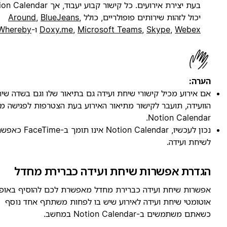
בעת יצירת אירועים. כל קישור קבוע יעבוד, אך Notion Calendar
יכול לזהות שירותים פופולריים, כולל
,
BlueJeans
,
Around
Webex
,
Skype
,
Microsoft Teams
,
Doxy.me
ו-
Whereby
.
ערה:
ם אירוע מכיל קישורי שיחת ועידה גם בתיאור שלו וגם בשדה שיחת
וועידה, תועבר לקישור מתיאור האירוע בעת הצטרפות לפגישה מ-
Notion Calendar
נכון לעכשיו, Notion Calendar אינו תומך ב-FaceTime כאפשרות
שיחת ועידה.
גדרת אפשרות שיחת ועידה כברירת מחדל
פשרות שיחת ועידה כברירת מחדל מאפשרת לכם להוסיף באופן
וטומטי שיחת ועידה לאירוע שיש בו לפחות משתתף אחד נוסף
שאתם משתמשים ב-Notion Calendar במחשב.