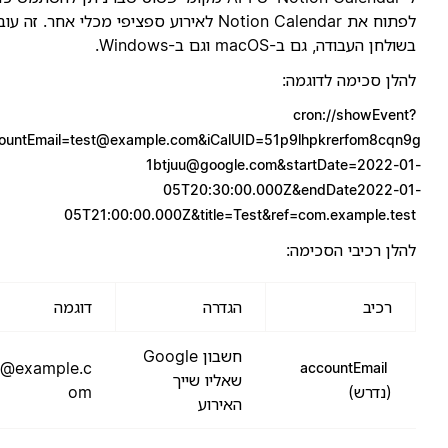
לפתוח את Notion Calendar לאירוע ספציפי מכלי אחר. זה עובד
שולחן העבודה, גם ב-macOS וגם ב-Windows.
הלן סכימה לדוגמה:
cron://
showEvent
accountEmail=test@example.com
&
iCalUID=51p9lhpkrerfom8cqn9
1btjuu@google.com
&startDate=2022-01
05T20:30:00.000Z&endDate2022-01
05T21:00:00.000Z&title=Test&ref=com.example.tes
הלן רכיבי הסכימה:
רכיב
הגדרה
דוגמה
חשבון Google
test@example.c
accountEmail
שאליו שייך
(נדרש)
om
האירוע