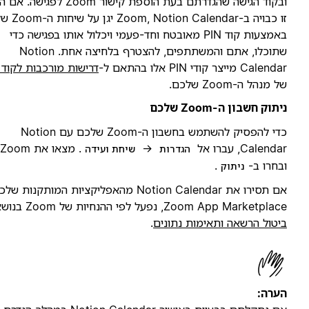
ובקוד הגישה שהגדרתם בעת הוספת קישור Zoom לפגישה. אם הגדרה
זו כבויה ב-Zoom, Notion Calendar יגן על שיחות ה-Zoom שלכם
באמצעות קוד PIN מאובטח וחד-פעמי ויכלול אותו בפגישה כדי
שתוכלו, אתם והמשתתפים, להצטרף בלחיצה אחת. Notion
Calend מייצר קודי PIN אלו בהתאם ל-
דרישות מורכבות לקוד גישה
ל מנהל ה-Zoom שלכם.
יתוק חשבון ה-Zoom שלכם
כדי להפסיק להשתמש בחשבון ה-Zoom שלכם עם Notion
Calenda, עברו אל
→
. מצאו את Zoom
הגדרות
שיחת ועידה
בחרו ב-
.
ניתוק
אם תסירו את Notion Calendar מהאפליקציות המותקנות שלכם ב-
Zoom App Marketplac, נפעל לפי ההנחיות של Zoom בנושא
יטול הרשאה ותאימות נתונים
.
ערה: